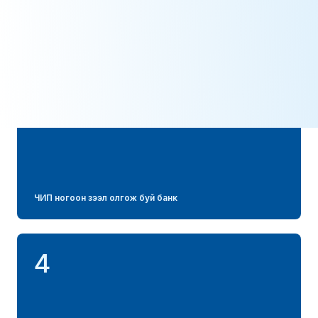
Төслийн хүрээнд олгогдсон нийт ногоон зээлийн хэмжээ
3
ЧИП ногоон зээл олгож буй банк
4