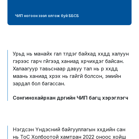
ЧИП ногоон зээл олгож буй ББСБ
Урьд нь манайх гал түлдэг байхад хүүхдүүд халуун
гэрээс гарч гүйгээд ханиад хүрчихдэг байсан.
Халаагуур тавьснаар давуу тал нь үр хүүхдүүд
маань ханиад хүрэх нь гайгүй болсон, эмийн
зардал бол багассан.
Сонгинохайрхан дүүргийн ЧИП багц хэрэглэгч
Нэгдсэн Үндэсний байгууллагын хүүхдийн сан
нь ТоС Холбоотой хамтран 2022 оноос хойш