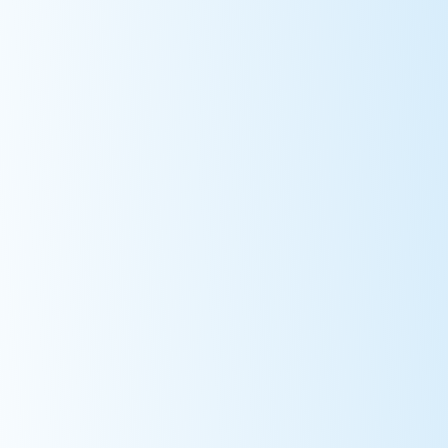
зээлийг 2019 оноос эхлэн Улаанбаатар хотын Баянзүрх,
Сонгинхайрхан дүүргийн болон Баянхонгор, Дундговь,
Говь-Алтай, Орхон аймгийн айл өрхүүдэд олгох
амжилттай хэрэгжүүлж байна.