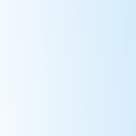
Duration
Project status
2019
-
2024
Ongoing
SDG Alignment
Share
Монгол гэрийн халаалт, дулаалга, агаар орчныг үр
ашигтай, хүртээмжтэй, инновацлаг нүүрсгүй шийдлээр
шийдэх төсөл буюу Монгол гэрийн дулаалга, халаалтын
CHIP багцын хэрэглээний хөнгөлөлттэй нөхцөлтэй