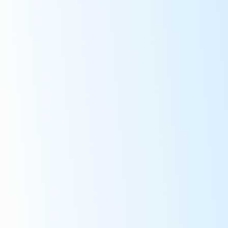
Partners
Project Objective
Монгол гэрийн халаалт, дулаалга, агааржуулалтыг үр
ашигтай, хүртээмжтэй, инновацлаг нүүрсгүй шийдлээр
шийдэж агаарын бохирдлыг бууруулах.