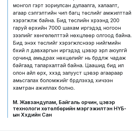
монгол гэрт зориулсан дулаалга, халаалт,
агаар сэлгэлтийн чип багц төслийг амжилттай
хэрэгжүүлж байна. Бид төслийн хүрээнд 200
гаруй өрхийн 7000 шахам иргэдэд ногоон
зээлийг хөнгөлөлттэй нөхцлөөр олгоод байна.
Бид энэхүү төслийг хэрэгжүүлснээр нийгмийн
бүхий л давхаргын иргэдэд цэвэр эрүүл аюулгүй
орчинд амьдрах нөхцөлийг нь бүрдүүлж чадаж
байгаад талархалтай байна. Цаашид бид илүү
олон айл өрх, хүүхэд залууст цэвэр агаараар
амьсгалах боломжийг бүрдүүлэхэд хичээн
хамтран ажиллах болно.
М. Жавзандулам, Байгаль орчин, цэвэр
технологи хөтөлбөрийн мэргэжилтэн НҮБ-
ын Хүүхдийн Сан