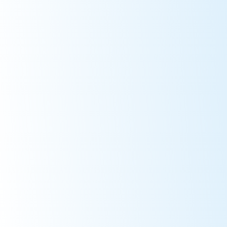
Одоогоор нийт 2002 өрх буюу 6930 иргэн ЧИП багцыг
хэрэглэж байна. 1208 хүүхэд, 62 өндөр настан, 69
жирэмсэн эх, 434 өндөр настан болон 225 өрх
толгойлсон эцэг эхийн амьдрах орчин сайжирсан.
7 аймаг, 2 дүүрэг
ЧИП хэрэгждэг байршил
248 сая төгрөг