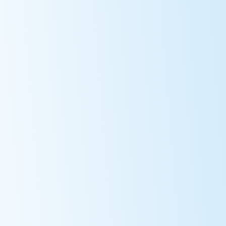
Project
/
Монгол гэрийн халаалт,
дулаалга,
агааржуулалтын ЧИП
багц
Overview
Activities
Impacts
Documents
Contact