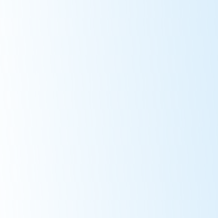
Project Activities
Хэрэгжүүлэгч талуудтай хамтран , ТоС Холбоо нь ЧИП
багцыг санхүүгийн бүтээгдэхүүн болон хөгжүүлэх, ногоон
зээлийн бодлогын орчныг дэмжих, чадавх дээшлүүлэх
сургалтууд зохион байгуулах, ногоон санхүүгийн
бүтээгдэхүүний талаарх мэдээллийг олон нийтэд түгээх
чиглэлээр ажилладаг.
Project Delivarables
Project Impact