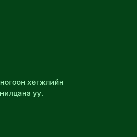
, ногоон хөгжлийн
анилцана уу.