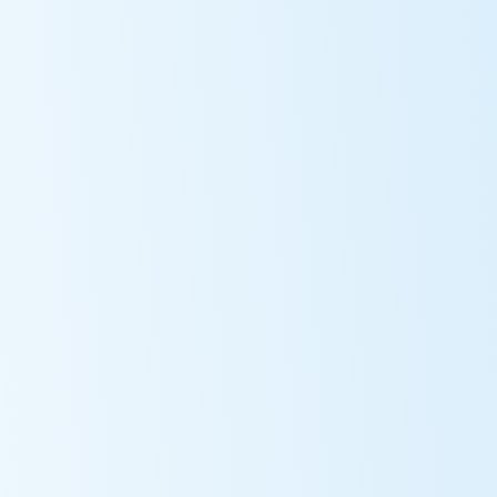
Бидний тухай
Гишүүд
Төслүүд