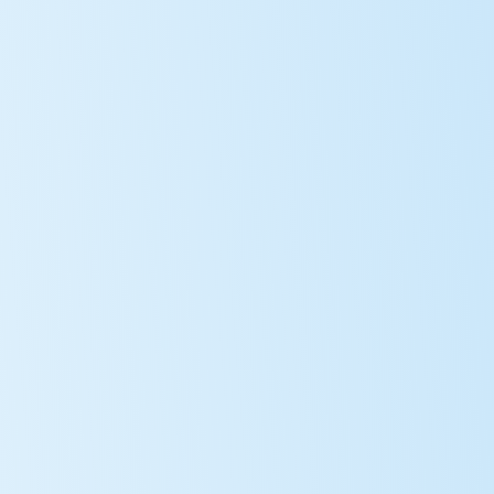
E-Learning
Member Login
Баримт бичиг
Арга хэмжээ
Мэдээ
EN