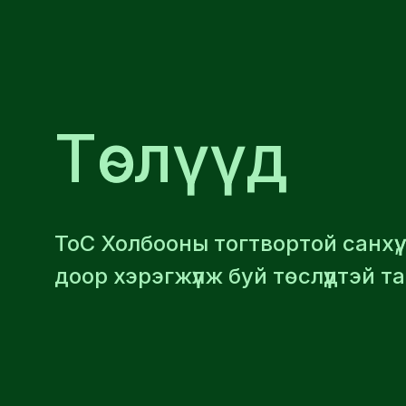
Төслүүд
ТоС Холбооны тогтвортой санхүү
доор хэрэгжүүлж буй төслүүдтэй т